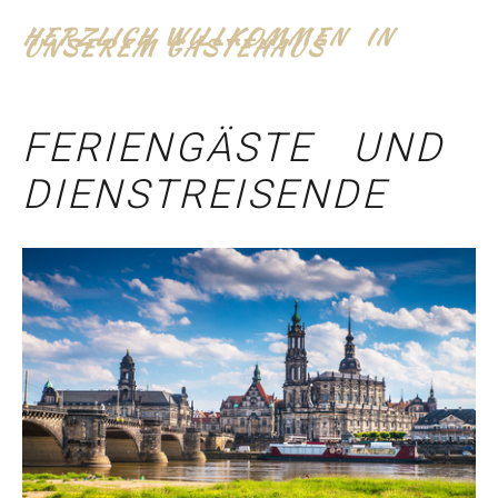
HERZLICH WILLKOMMEN IN
UNSEREM GÄSTEHAUS
FERIENGÄSTE UND
DIENSTREISENDE