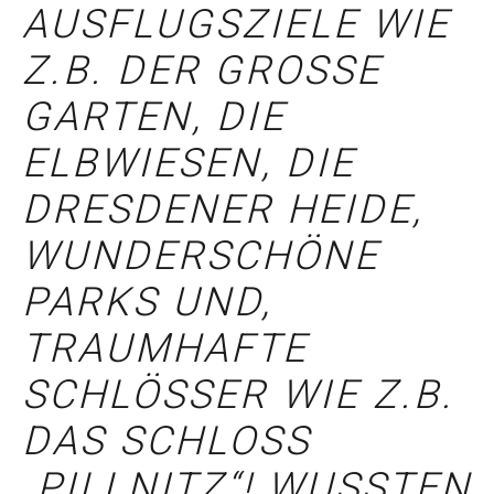
AUSFLUGSZIELE WIE
Z.B. DER GROSSE G
ARTEN, DIE E
LBWIESEN, DIE D
RESDENER HEIDE, W
UNDERSCHÖNE P
ARKS UND, T
RAUMHAFTE S
CHLÖSSER WIE Z.B. D
AS SCHLOSS „
PILLNITZ“! WUSSTEN S